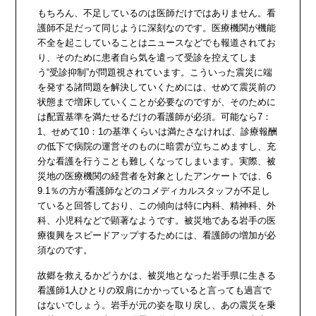
もちろん、不足しているのは医師だけではありません。看
護師不足だって同じように深刻なのです。医療機関が機能
不全を起こしていることはニュースなどでも報道されてお
り、そのために患者自ら気を遣って受診を控えてしま
う“受診抑制”が問題視されています。こういった震災に端
を発する諸問題を解決していくためには、せめて震災前の
状態まで増床していくことが必要なのですが、そのために
は配置基準を満たせるだけの看護師が必須。可能なら7：
1、せめて10：1の基準くらいは満たさなければ、診療報酬
の低下で病院の運営そのものに暗雲が立ちこめますし、充
分な看護を行うことも難しくなってしまいます。実際、被
災地の医療機関の経営者を対象としたアンケートでは、6
9.1％の方が看護師などのコメディカルスタッフが不足し
ていると回答しており、この傾向は特に内科、精神科、外
科、小児科などで顕著なようです。被災地である岩手の医
療復興をスピードアップするためには、看護師の増加が必
須なのです。
故郷を救えるかどうかは、被災地となった岩手県に生きる
看護師1人ひとりの双肩にかかっていると言っても過言で
はないでしょう。岩手が元の姿を取り戻し、あの震災を乗