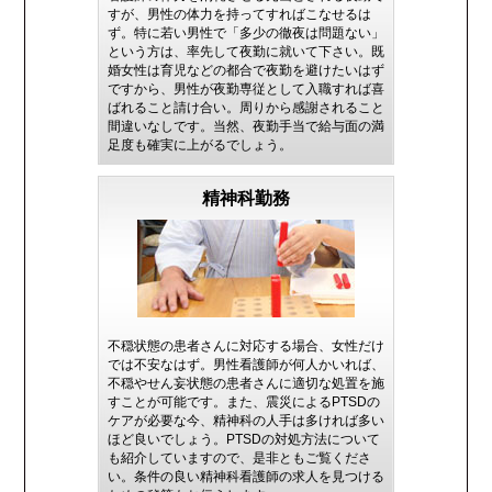
すが、男性の体力を持ってすればこなせるは
ず。特に若い男性で「多少の徹夜は問題ない」
という方は、率先して夜勤に就いて下さい。既
婚女性は育児などの都合で夜勤を避けたいはず
ですから、男性が夜勤専従として入職すれば喜
ばれること請け合い。周りから感謝されること
間違いなしです。当然、夜勤手当で給与面の満
足度も確実に上がるでしょう。
精神科勤務
不穏状態の患者さんに対応する場合、女性だけ
では不安なはず。男性看護師が何人かいれば、
不穏やせん妄状態の患者さんに適切な処置を施
すことが可能です。また、震災によるPTSDの
ケアが必要な今、精神科の人手は多ければ多い
ほど良いでしょう。PTSDの対処方法について
も紹介していますので、是非ともご覧くださ
い。条件の良い精神科看護師の求人を見つける