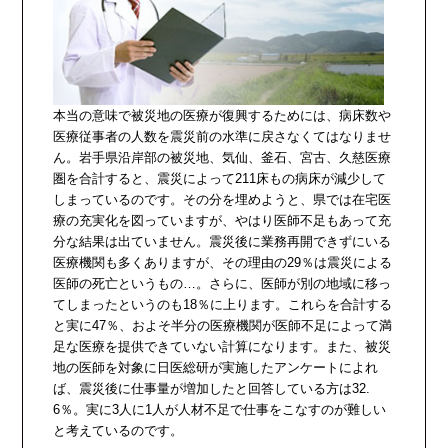
本当の意味で被災地の医療が復興するためには、病床数や
医療従事者の人数を震災前の水準に戻さなくてはなりませ
ん。岩手県沿岸部の被災地、気仙、釜石、宮古、久慈医療
圏を合計すると、震災によって211床もの病床が減少して
しまっているのです。その分を埋めようと、県では在宅医
療の充実化を図っていますが、やはり医師不足もあって充
分な結果は出ていません。震災後に業務再開できずにいる
医療機関も多くありますが、その理由の29％は震災による
医師の死亡というもの…。さらに、医師が別の地域に移っ
てしまったというのも18％に上ります。これらを合計する
と実に47％、およそ半分の医療機関が医師不足によって満
足な医療を提供できていない計算になります。また、被災
地の医師を対象に日医総研が実施したアンケートによれ
ば、震災後に仕事量が増加したと回答している方は32.
6％。実に3人に1人が人材不足で仕事をこなすのが難しい
と考えているのです。