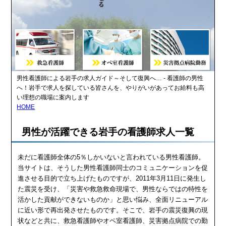
男性看護師による岩手の求人ガイド～そして復興へ… - 看護師の男性
へ！岩手で求人を探している皆さんを、やりがいがあってお給料も高
い理想の職場に案内します
HOME
男性が活躍できる岩手の看護師求人一覧
未だに看護師全体の5％しかいないと言われている男性看護師。
当サイトは、そうした男性看護師同士のコミュニケーションを促
進させる目的で立ち上げたものですが、2011年3月11日に発生し
た震災を受け、「災害や救急救命現場で、男性ならではの特性を
活かした貢献ができないものか」と思い悩み、全面リニューアル
に近い形で再出発させたものです。そこで、岩手の震災復興の現
状などと共に、救急看護師やオペ室看護師、災害拠点病院での勤