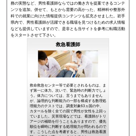
務の実態など、男性看護師ならではの働き方を提案できるコンテ
ンツを追加。併せて、もとから需要の高かった、精神科や整形外
科での就業に向けた情報提供コンテンツも拡充させました。岩手
県内で、男性看護師が活躍できる職場を見つけるための求人情報
なども提供していますので、是非とも当サイトを参考に転職活動
をスタートさせて下さい。
救急看護師
救命救急センター等で必要とされるものは、ま
ず第一に体力。次いで、緊急時の判断力でしょ
う。体力については、言うまでもありません
が、論理的な判断能力の一部を構成する数理処
理能力のテストでは、調査対象63ヵ国の中、
カタールを除く全ての国で男性が女性を上回っ
ていました。災害現場などでは、看護師がトリ
アージの補助を行うこともありますので、優先
順位を瞬時に判断する処理能力が問われるので
す。こうした点を考慮すると、男性は救急看護