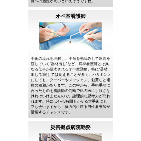
師への適性が高いといえそうですね。
オペ室看護師
手術の流れを理解し、手順を先読みして器具を
渡していく“器材出し”など、病棟看護師とは異
なる仕事が要求されるオペ室勤務。特に“器材
出し”に関しては覚えることが多く、ハサミ1つ
にしても、クーパーやメッツェン、勅剪など複
数の種類があります。この中から、手術手順に
合ったものを看護師の判断で執刀医に手渡さな
ければいけませんので、論理的な思考力が問わ
れます。時には4～5時間もかかる大手術にも
立ち会いますから、体力的に勝る男性看護師が
活躍するチャンスです。
災害拠点病院勤務