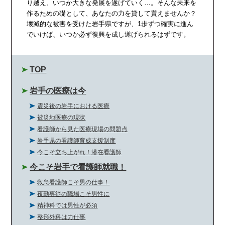
り越え、いつか大きな発展を遂げていく…。そんな未来を
作るための礎として、あなたの力を貸して貰えませんか？
壊滅的な被害を受けた岩手県ですが、1歩ずつ確実に進ん
でいけば、いつか必ず復興を成し遂げられるはずです。
TOP
岩手の医療は今
震災後の岩手における医療
被災地医療の現状
看護師から見た医療現場の問題点
岩手県の看護師育成支援制度
今こそ立ち上がれ！潜在看護師
今こそ岩手で看護師就職！
救急看護師こそ男の仕事！
夜勤専従の職場こそ男性に
精神科では男性が必須
整形外科は力仕事