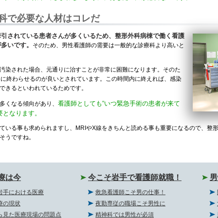
科で必要な人材はコレだ
牽引されている患者さんが多くいるため、整形外科病棟で働く看護
が多いです。
そのため、男性看護師の需要は一般的な診療科より高いと
汚染された場合、元通りに治すことが非常に困難になります。そのた
内に終わらせるのが良いとされています。この時間内に終えれば、感染
できるといわれているためです。
看護師としても“いつ緊急手術の患者が来て
多くなる傾向があり、
要となります。
ている事も求められますし、MRIやX線をきちんと読める事も重要になるので、整
そうですね。
療は今
今こそ岩手で看護師就職！
男
岩手における医療
救急看護師こそ男の仕事！
療の現状
夜勤専従の職場こそ男性に
ら見た医療現場の問題点
精神科では男性が必須