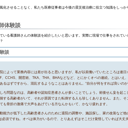
風化させることなく、私たち医療従事者は今後の震災後治療に役立つ知識をしっか
師体験談
ている看護師さんの体験談を紹介したいと思います。実際に現場で仕事をされてい
？
体験談
院によって業務内容には差が出ると思いますが、私が以前働いていたところは連日
IF、CCHS、開窓術、TKA、THA、BHAなどなど、とにかくオペの連続。とはい
あるはずですから、混乱するようなことはありません。“自分が何をすれば良いのか
しろ問題なのは、高齢者や認知症患者さんが多いことでしょう。術後せん妄を起こ
徊する高齢者がいて、それが原因でまた転倒する人も珍しくありません。また、そ
ても骨折の激痛で大声をあげている方なんかもいて、かなり疲れます。
動能力が低下した高齢患者さんのために退院の調整や、施設探し、家の改装など他
は必須ですね。オペは体力がいるので、とりあえずはそこだけ覚悟していれば大丈