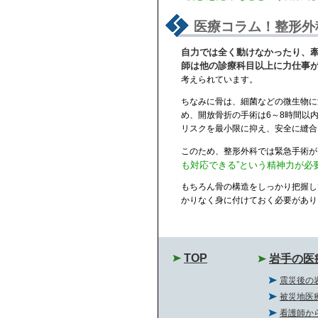
医療コラム！整形外
自力では全く動けなかったり、
師は他の診療科目以上に力仕事
考えられています。
ちなみに骨は、細菌などの微生物に
め、開放骨折の手術は6～8時間以
リスクを最小限に抑え、安全に縫合
このため、整形外科では緊急手術が
も対応できる”という精神力が必
もちろん骨の構造をしっかり把握し
かりなく身に付けておく必要があり
TOP
岩手の医
震災後の
被災地医
看護師か