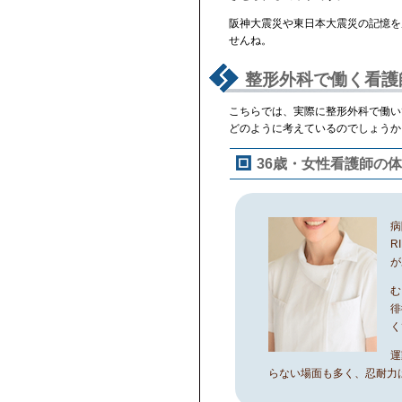
阪神大震災や東日本大震災の記憶を
せんね。
整形外科で働く看護
こちらでは、実際に整形外科で働い
どのように考えているのでしょうか
36歳・女性看護師の
病
R
が
む
徘
く
運
らない場面も多く、忍耐力