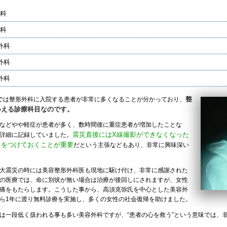
外科
外科
外科
外科
外科
整
では整形外科に入院する患者が非常に多くなることが分かっており、
いえる診療科目なのです。
などやや軽症が患者が多く、数時間後に重症患者が増加したことな
震災直後にはX線撮影ができなくなった
詳細に記録していました。
力をつけておくことが重要
だという主張などもあり、非常に興味深い
大震災の時には美容整形外科医も現地に駆け付け、非常に感謝された
の医療では、命に別状が無い場合は治療が後回しにされますが、女性
痛をもたらします。こうした事から、高須克弥氏を中心とした美容外
ら1年に渡り無料診療を実施し、多くの女性の社会復帰を助けました。
は一段低く扱われる事も多い美容外科ですが、“患者の心を救う”という意味では、