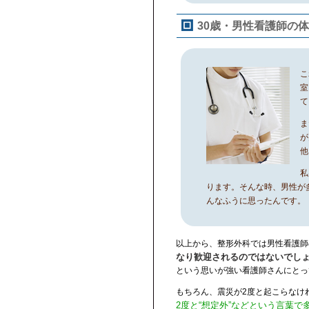
30歳・男性看護師の
こ
室
て
ま
が
他
私
ります。そんな時、男性が
んなふうに思ったんです。
以上から、整形外科では男性看護師
なり歓迎されるのではないでし
という思いが強い看護師さんにとっ
もちろん、震災が2度と起こらなけ
2度と“想定外”などという言葉