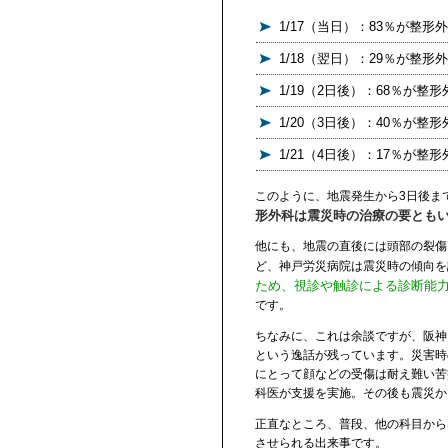
1/17（当日）：83％が整形
1/18（翌日）：29％が整形
1/19（2日後）：68％が整形
1/20（3日後）：40％が整形
1/21（4日後）：17％が整形
このように、地震発生から3日後ま
形外科は震災時の治療の要とも
他にも、地震の直後には頭部の裂傷
ど、神戸労災病院は震災時の傾向を
ため、視診や触診による診断能
です。
ちなみに、これは余談ですが、阪神
という逸話が残っています。災害時
にとって顔などの受傷は耐え難い苦
科医が支援を実施。その後も震災か
正直なところ、普段、他の科目から
させられる出来事です。