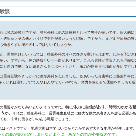
体験談
れは私の経験則ですが、整形外科は他の診療科と比べて男性が多いです。個人的に
＞透析室＞その他という順で男性が多いような印象。ですから、まだまだ肩身の狭
も働きやすい場所の1つではないでしょうか。
た、男性向けという点では、整形外科のオペの多さが挙げられます。しかも予定さ
多い。ですから、体力勝負という一面があります。これも男性が重宝される理由な
にも自力で動けない患者さんをサポートしたり、腕力が物を言う場面が多いですし
は震災経験をきっかけに整形外科を志しました。ああいった災害時には整形外科に
多くいれば混乱して“てんやわんや”という中でも、体力を保たせて医療をきっちり
特に体力に自信があり、時間のかかる
の需要がかなり高いといえそうですね。
ょうか。
それに、整形外科は、震災発生直後には膨大な数の患者さんを診る必要が
ても、非常に働きがいのある職場でしょう。
ればベストですが、地震大国日本ではいつかどこかで必ず大きな地震が発生します
で多くの命が失われてしまわないように、あなたの力が必要なのです。