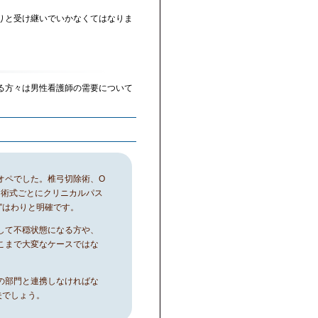
りと受け継いでいかなくてはなりま
る方々は男性看護師の需要について
オペでした。椎弓切除術、O
え、術式ごとにクリニカルパス
”はわりと明確です。
して不穏状態になる方や、
こまで大変なケースではな
の部門と連携しなければな
夫でしょう。