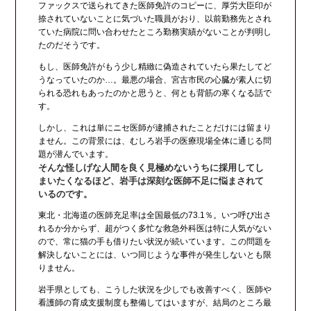
ファックスで送られてきた医師免許のコピーに、厚労大臣印が
捺されていないことに気づいた職員がおり、以前勤務先とされ
ていた病院に問い合わせたところ勤務実績がないことが判明し
たのだそうです。
もし、医師免許がもう少し精緻に偽造されていたら果たしてど
うなっていたのか…。最悪の場合、宮古市民の心臓が素人に切
られる恐れもあったのかと思うと、何とも背筋の寒くなる話で
す。
しかし、これは単にニセ医師が逮捕されたことだけには留まり
ません。この背景には、むしろ岩手の医療現場全体に通じる問
題が潜んでいます。
そんな怪しげな人間を良く見極めないうちに採用してし
まいたくなるほど、岩手は深刻な医師不足に悩まされて
いるのです。
東北・北海道の医師充足率は全国最低の73.1％。いつ呼び出さ
れるか分からず、超がつく多忙な救急外科医は特に人気がない
ので、常に猫の手も借りたい状況が続いています。この問題を
解決しないことには、いつ同じような事件が発生しないとも限
りません。
岩手県としても、こうした状況を少しでも改善すべく、医師や
看護師の育成支援制度も整備してはいますが、結局のところ最