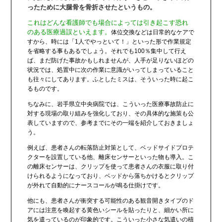
ったために大腿骨を骨折させたというもの。
これはどんな看護師でも場合によっては引き起こす恐れ
のある医療過誤といえます。
体位交換などは日常的なケアで
すから、時には「1人でやっといて！」といった形で作業規定
を省略する事もあるでしょう。それでも100％集中して行え
ば、まだ防げた事故かもしれませんが、人手が足りないほどの
状況では、処置中に次の作業に意識がいってしまっていること
も往々にしてあります。ふとしたミスは、そういった時に起こ
るものです。
ちなみに、岩手県立中央病院では、こういった医療事故防止に
対する現場の取り組みを強化しており、その具体的な施策も公
表していますので、参考までにその一端を紹介しておきましょ
う。
例えば、患者さんの転落防止対策として、ベッドサイドプロテ
クターを設置している他、離床センサーといった物も導入。こ
の離床センサーは、クリップを使って患者さんの衣服に取り付
けられるようになっており、ベッドから落ちかけるとクリップ
が外れて自動的にナースコールが鳴る仕掛けです。
他にも、患者さんが衝突する可能性のある観音開きタイプのド
アには注意を喚起する黄色いシールを貼ったりと、細かい所に
気を遣っているのが印象的です。こういった小さな気遣いの積