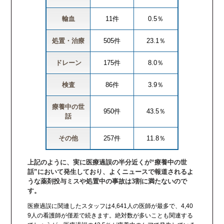
輸血
11件
0.5％
処置・治療
505件
23.1％
ドレーン
175件
8.0％
検査
86件
3.9％
療養中の世
950件
43.5％
話
その他
257件
11.8％
上記のように、実に医療過誤の半分近くが“療養中の世
話”において発生しており、よくニュースで報道されるよ
うな薬剤投与ミスや処置中の事故は3割に満たないので
す。
医療過誤に関連したスタッフは4,641人の医師が最多で、4,40
9人の看護師が僅差で続きます。絶対数が多いことも関連する