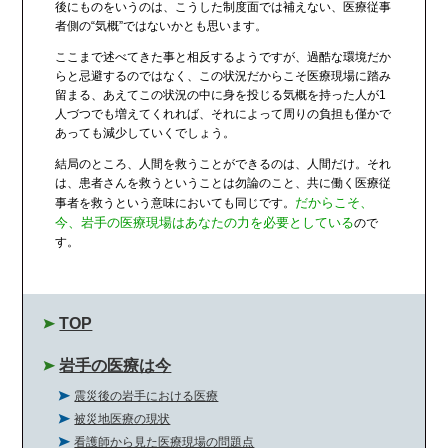
後にものをいうのは、こうした制度面では補えない、医療従事
者側の“気概”ではないかとも思います。
ここまで述べてきた事と相反するようですが、過酷な環境だか
らと忌避するのではなく、この状況だからこそ医療現場に踏み
留まる、あえてこの状況の中に身を投じる気概を持った人が1
人づつでも増えてくれれば、それによって周りの負担も僅かで
あっても減少していくでしょう。
結局のところ、人間を救うことができるのは、人間だけ。それ
は、患者さんを救うということは勿論のこと、共に働く医療従
だからこそ、
事者を救うという意味においても同じです。
今、岩手の医療現場はあなたの力を必要としている
ので
す。
TOP
岩手の医療は今
震災後の岩手における医療
被災地医療の現状
看護師から見た医療現場の問題点