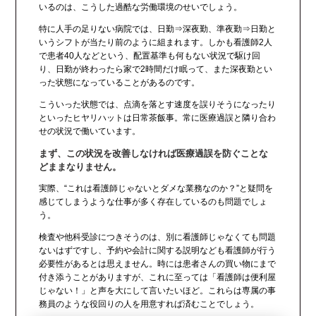
いるのは、こうした過酷な労働環境のせいでしょう。
特に人手の足りない病院では、日勤⇒深夜勤、準夜勤⇒日勤と
いうシフトが当たり前のように組まれます。しかも看護師2人
で患者40人などという、配置基準も何もない状況で駆け回
り、日勤が終わったら家で2時間だけ眠って、また深夜勤とい
った状態になっていることがあるのです。
こういった状態では、点滴を落とす速度を誤りそうになったり
といったヒヤリハットは日常茶飯事。常に医療過誤と隣り合わ
せの状況で働いています。
まず、この状況を改善しなければ医療過誤を防ぐことな
どままなりません。
実際、“これは看護師じゃないとダメな業務なのか？”と疑問を
感じてしまうような仕事が多く存在しているのも問題でしょ
う。
検査や他科受診につきそうのは、別に看護師じゃなくても問題
ないはずですし、予約や会計に関する説明なども看護師が行う
必要性があるとは思えません。時には患者さんの買い物にまで
付き添うことがありますが、これに至っては「看護師は便利屋
じゃない！」と声を大にして言いたいほど。これらは専属の事
務員のような役回りの人を用意すれば済むことでしょう。