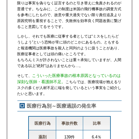
限りは事実を偽りなく証言するのと引き替えに免責されるのが
普通です。ちなみに、この制度は米国の飛行機事故の調査方式
を参考にしたもので、故意や重大過失でない限り責任追及より
原因究明を重視することで、失敗例を効率良く問題改善に繋げ
ること意図してるそうです。
しかし、それでも医療に従事する者としては“ミスをしたらど
うしよう”という恐怖が常に頭のどこかにあるもの。ともする
と報道機関は医療事故を殺人と同列のように扱うことがあり、
医療従事者としては頭の痛いところです。
もちろんミスが許されないことは重々承知していますが、人間
である以上“絶対”はありませんから…。
こういった医療事故の根本原因となっているのは
そして、
深刻な医師・看護師不足。
こちらでは、医療現場が抱えるリ
スクの多くが人材不足に端を発しているという事実をご紹介し
たいと思います。
医療行為別～医療過誤の発生率
医療行為
事故件数
比率
薬剤
139件
6.4％