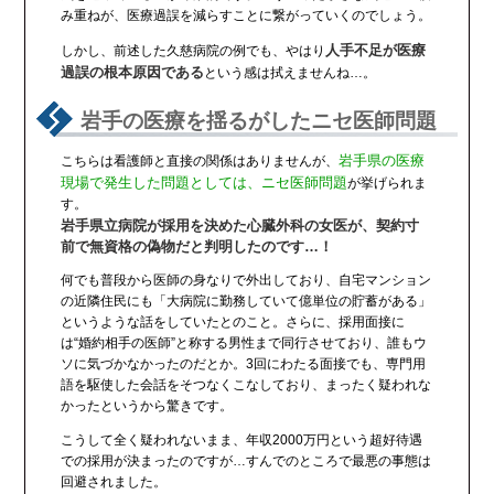
み重ねが、医療過誤を減らすことに繋がっていくのでしょう。
人手不足が医療
しかし、前述した久慈病院の例でも、やはり
過誤の根本原因である
という感は拭えませんね…。
岩手の医療を揺るがしたニセ医師問題
岩手県の医療
こちらは看護師と直接の関係はありませんが、
現場で発生した問題としては、ニセ医師問題
が挙げられま
す。
岩手県立病院が採用を決めた心臓外科の女医が、契約寸
前で無資格の偽物だと判明したのです…！
何でも普段から医師の身なりで外出しており、自宅マンション
の近隣住民にも「大病院に勤務していて億単位の貯蓄がある」
というような話をしていたとのこと。さらに、採用面接に
は“婚約相手の医師”と称する男性まで同行させており、誰もウ
ソに気づかなかったのだとか。3回にわたる面接でも、専門用
語を駆使した会話をそつなくこなしており、まったく疑われな
かったというから驚きです。
こうして全く疑われないまま、年収2000万円という超好待遇
での採用が決まったのですが…すんでのところで最悪の事態は
回避されました。