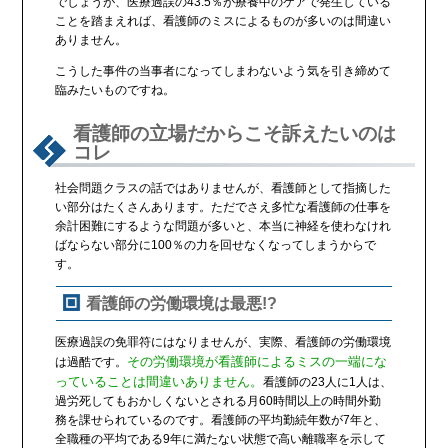
でしょうが、医療過誤の43.5％が療養中のケアで発生している
ことを踏まえれば、看護師のミスによるものが多いのは間違い
ありません。
こうした事件の当事者になってしまわないよう気を引き締めて
臨みたいものですね。
看護師の立場だからこそ訴えたいのは
コレ
社会問題クラスの話ではありませんが、看護師として指摘した
い部分はたくさんあります。ただでさえ多忙な看護師の仕事を
余計困難にするような問題が多いと、本当に神経を使わなけれ
ばならない部分に100％の力を回せなくなってしまうからで
す。
看護師の労働環境は最悪!?
医療過誤の免罪符にはなりませんが、実際、看護師の労働環境
その労働環境が看護師によるミスの一端にな
は過酷です。
っていることは間違いありません。
看護師の23人に1人は、
過労死してもおかしくないとされる月60時間以上の時間外勤
務を課せられているのです。看護師の平均勤続年数が7年と、
全職種の平均である9年に満たない状態で高い離職率を示して